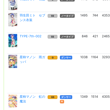
羽生田ミト セブ
1495
744
4353
SS
ノータイプ
ンス衣装
TYPE-7th-002
846
421
2465
SS
ノータイプ
星柿マノン 雨ガ
1038
1164
3293
G
ダンサー
ッパ
星柿マノン 虹の
1349
1514
4305
GS
ダンサー
魔法
Pl