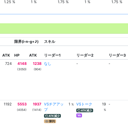
1.25 %
1 %
1.75 %
1 %
1.75 %
限界(i-n-g+♪)
スキル
ATK
HP
ATK
リーダー1
リーダー2
リーダー3
724
4148
1238
なし
-
-
(3050)
(904)
1192
5553
1937
VSチアアッ
1
VSトーク
19
-
%
プ
(4054)
(1414)
%
ATK減少
Va
ATK減少
隊列