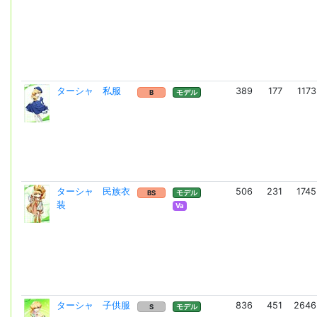
ターシャ 私服
389
177
1173
B
モデル
ターシャ 民族衣
506
231
1745
BS
モデル
装
Va
ターシャ 子供服
836
451
2646
S
モデル