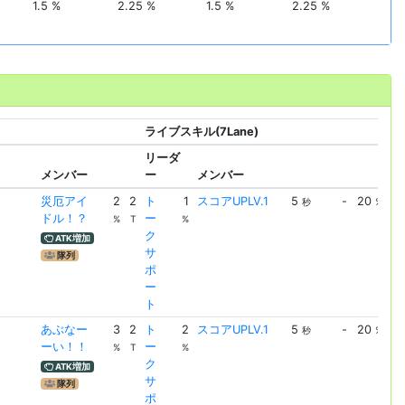
1.5 %
2.25 %
1.5 %
2.25 %
ライブスキル(7Lane)
ラ
リーダ
メンバー
ー
メンバー
メ
災厄アイ
2
2
ト
1
スコアUPLV.1
5
-
20
ス
秒
%
ドル！？
ー
UP
%
T
%
ク
ATK増加
サ
隊列
ポ
ー
ト
あぶなー
3
2
ト
2
スコアUPLV.1
5
-
20
ス
秒
%
ーい！！
ー
UP
%
T
%
ク
ATK増加
サ
隊列
ポ