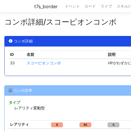
t7s_border
イベント
カード
ライブ
スキル
コンボ詳細/スコーピオンコンボ
コンボ詳細
ID
名前
説明
33
スコーピオンコンボ
HPがわずか
コンボ倍率
タイプ
レアリティ変動型
レアリティ
B
BS
S