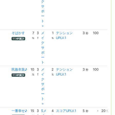
ク
サ
ポ
ー
ト
＋
そばかす
7
3
メ
1
テンション
3
100
-
テ
秒
イ
UPLV.1
ョ
%
T
%
HP減少
ク
UP
サ
ポ
ー
ト
民族衣装♪
10
3
メ
2
テンション
3
100
-
テ
秒
イ
UPLV.1
ョ
%
T
%
HP減少
ク
UP
サ
ポ
ー
ト
＋
一番幸せ♪
15
3
Sメ
4
スコアUPLV.1
5
-
20
ス
秒
%