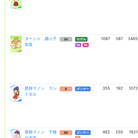
ターシャ 踊り子
1087
587
3465
SS
モデル
衣装
Va
Vo
星柿マノン ラン
355
192
1072
B
ダンサー
ドセル
星柿マノン 子猫
462
250
1621
BS
ダンサー
の衣装