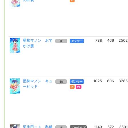
Pl
星柿マノン おで
788
466
2502
S
ダンサー
かけ服
星柿マノン キュ
1025
606
3285
SS
ダンサー
ーピッド
Pl
Vo
羽生田ミト 私服
1149
572
3501
S
ノータイプ