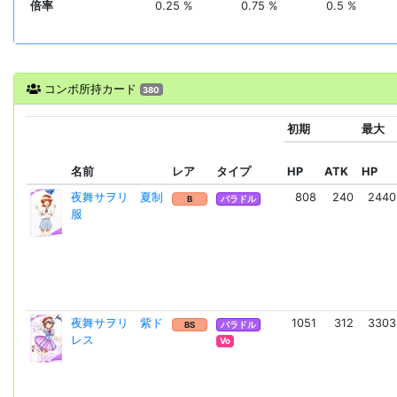
倍率
0.25 %
0.75 %
0.5 %
コンボ所持カード
380
初期
最大
名前
レア
タイプ
HP
ATK
HP
夜舞サヲリ 夏制
808
240
2440
B
バラドル
服
夜舞サヲリ 紫ド
1051
312
3303
BS
バラドル
レス
Vo