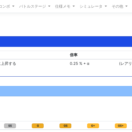
/コンボ
バトルステージ
仕様メモ
シミュレータ
その他
倍率
に上昇する
0.25 % + α
(レア
SS
G
GS
G+
GS+