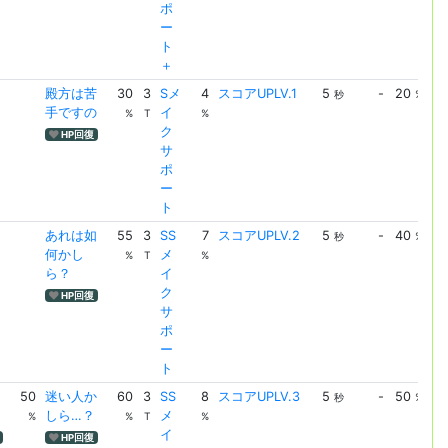
ポ
ー
ト
＋
殿方は苦
30
3
Sメ
4
スコアUPLV.1
5
-
20
ス
秒
%
手ですの
イ
UP
%
T
%
ク
HP回復
サ
ポ
ー
ト
あれは如
55
3
SS
7
スコアUPLV.2
5
-
40
ス
秒
%
何かし
メ
UP
%
T
%
ら？
イ
ク
HP回復
サ
ポ
ー
ト
50
迷い人か
60
3
SS
8
スコアUPLV.3
5
-
50
ス
秒
%
しら…？
メ
UP
%
%
T
%
イ
HP回復