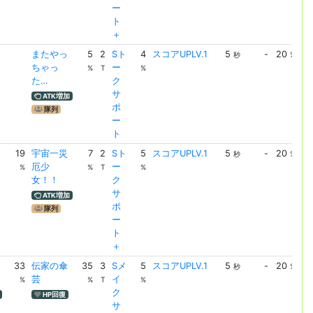
ー
ト
＋
またやっ
5
2
Sト
4
スコアUPLV.1
5
-
20
ス
秒
%
ちゃっ
ー
UP
%
T
%
た…
ク
サ
ATK増加
ポ
隊列
ー
ト
ト
19
宇宙一災
7
2
Sト
5
スコアUPLV.1
5
-
20
ス
秒
%
厄少
ー
UP
%
%
T
%
女！！
ク
サ
ATK増加
ポ
隊列
ー
ト
＋
33
伝家の傘
35
3
Sメ
5
スコアUPLV.1
5
-
20
ス
秒
%
芸
イ
UP
%
%
T
%
ク
HP回復
サ