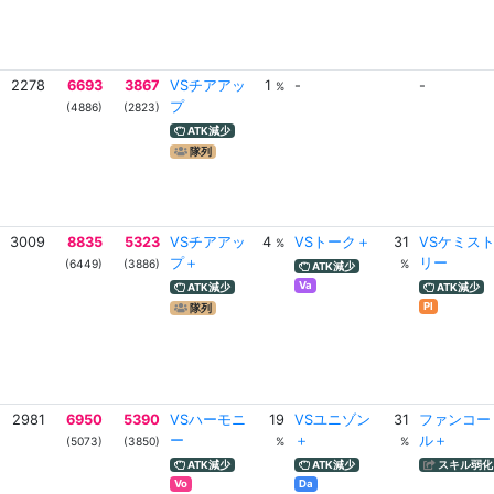
2278
6693
3867
VSチアアッ
1
-
-
%
プ
(4886)
(2823)
ATK減少
隊列
3009
8835
5323
VSチアアッ
4
VSトーク＋
31
VSケミス
%
プ＋
リー
(6449)
(3886)
%
ATK減少
Va
ATK減少
ATK減少
Pl
隊列
2981
6950
5390
VSハーモニ
19
VSユニゾン
31
ファンコー
ー
＋
ル＋
(5073)
(3850)
%
%
ATK減少
ATK減少
スキル弱化
Vo
Da