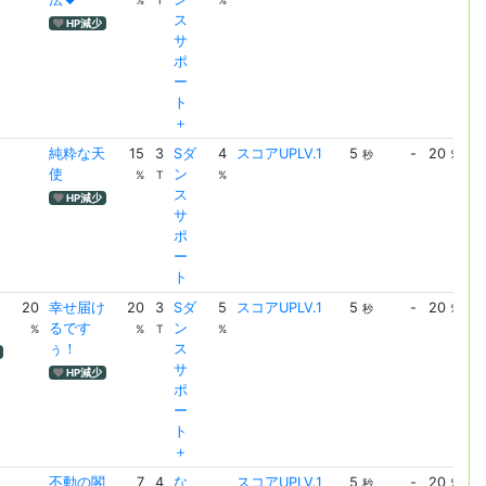
%
T
%
ス
HP減少
サ
ポ
ー
ト
＋
純粋な天
15
3
Sダ
4
スコアUPLV.1
5
-
20
ス
秒
%
使
ン
UP
%
T
%
ス
HP減少
サ
ポ
ー
ト
20
幸せ届け
20
3
Sダ
5
スコアUPLV.1
5
-
20
ス
秒
%
るです
ン
UP
%
%
T
%
ぅ！
ス
サ
HP減少
ポ
ー
ト
＋
不動の閣
7
4
な
スコアUPLV.1
5
-
20
ス
秒
%