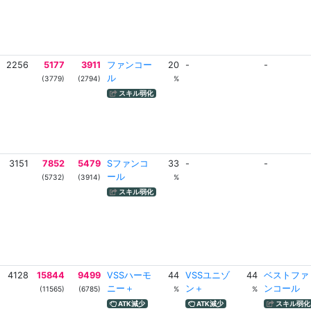
2256
5177
3911
ファンコー
20
-
-
ル
(3779)
(2794)
%
スキル弱化
3151
7852
5479
Sファンコ
33
-
-
ール
(5732)
(3914)
%
スキル弱化
4128
15844
9499
VSSハーモ
44
VSSユニゾ
44
ベストファ
ニー＋
ン＋
ンコール
(11565)
(6785)
%
%
ATK減少
ATK減少
スキル弱化