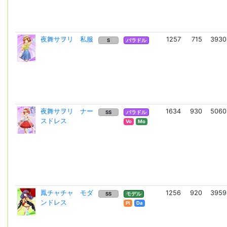
夜舞サヲリ 私服
1257
715
3930
S
バラドル
夜舞サヲリ ナー
1634
930
5060
SS
バラドル
スドレス
Vo
Mo
鳳チャチャ モダ
1256
920
3959
SS
モデル
ンドレス
Pl
Da