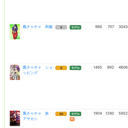
鳳チャチャ 和服
966
707
3043
S
モデル
鳳チャチャ ショ
1465
992
4606
G
モデル
ッピング
鳳チャチャ 妖
1904
1290
5952
GS
モデル
アヤカシ
Pl