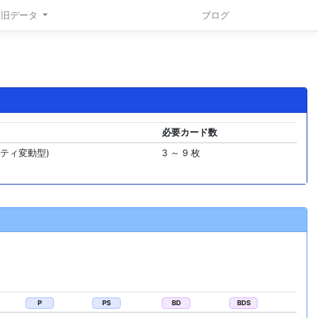
旧データ
ブログ
必要カード数
リティ変動型)
3 ～ 9 枚
P
PS
BD
BDS