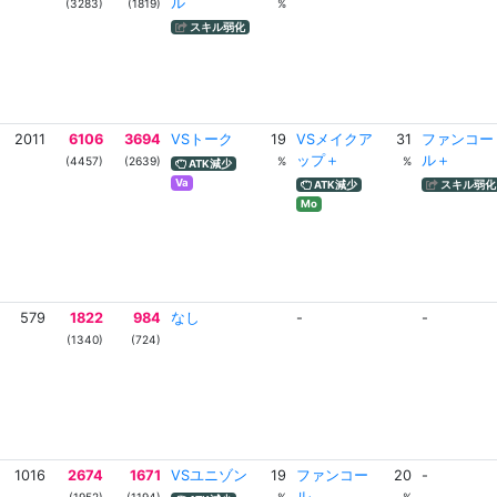
ル
(3283)
(1819)
%
スキル弱化
2011
6106
3694
VSトーク
19
VSメイクア
31
ファンコー
ップ＋
ル＋
(4457)
(2639)
%
%
ATK減少
Va
ATK減少
スキル弱化
Mo
579
1822
984
なし
-
-
(1340)
(724)
1016
2674
1671
VSユニゾン
19
ファンコー
20
-
ル