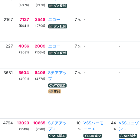
(4376)
(2178)
ダメ反射
2167
7127
3548
エコー
7
-
-
%
(5441)
(2709)
ダメ反射
1227
4036
2009
エコー
7
-
-
%
(3081)
(1534)
ダメ反射
3681
5604
6406
Sチアアッ
7
-
-
%
プ
(4091)
(4576)
ATK増加
隊列
4794
13023
10665
Sチアアッ
10
VSSハーモ
44
VSSユニゾ
プ＋
ニー＋
ン＋
(9506)
(7618)
%
%
ATK増加
ATK減少
ATK減少