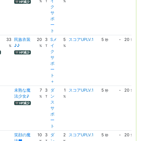
イ
UP
%
T
%
HP減少
ク
サ
ポ
ー
ト
33
民族衣装
20
3
Sメ
5
スコアUPLV.1
5
-
20
ス
秒
%
♪♪
イ
UP
%
%
T
%
ク
HP減少
サ
ポ
ー
ト
＋
未熟な魔
7
3
ダ
1
スコアUPLV.1
5
-
20
ス
秒
%
法少女♪
ン
UP
%
T
%
ス
HP減少
サ
ポ
ー
ト
笑顔の魔
10
3
ダ
2
スコアUPLV.1
5
-
20
ス
秒
%
法♥
ン
UP