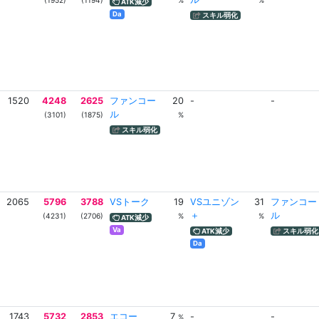
(1952)
(1194)
%
%
ATK減少
Da
スキル弱化
1520
4248
2625
ファンコー
20
-
-
ル
(3101)
(1875)
%
スキル弱化
2065
5796
3788
VSトーク
19
VSユニゾン
31
ファンコー
＋
ル
(4231)
(2706)
%
%
ATK減少
Va
ATK減少
スキル弱化
Da
1743
5732
2853
エコー
7
-
-
%