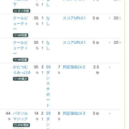
下
し
UP
%
T
ダメ回復
クールビ
35
1
な
スコアUPLV.1
5
-
20
ス
秒
%
ューティ
し
UP
%
T
ー
HP回復
クールビ
35
1
な
スコアUPLV.1
5
-
20
ス
秒
%
ューティ
し
UP
%
T
ー
HP回復
かたつむ
35
3
SS
7
判定強化LV.2
2.5
-
-
判
りみっけ♪
ダ
化L
%
T
%
秒
ン
HP減少
ス
サ
ポ
ー
ト
44
パラソル
14
2
SS
8
判定強化LV.3
3
-
-
判
秒
マジック
ダ
化L
%
%
T
%
ン
ATK増加