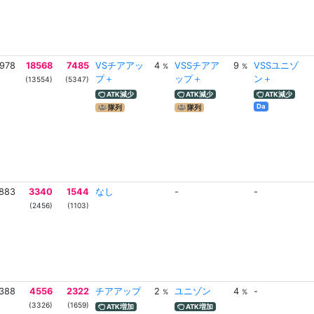
978
18568
7485
VSチアアッ
4
VSSチアア
9
VSSユニゾ
%
%
プ＋
ップ＋
ン＋
(13554)
(5347)
ATK減少
ATK減少
ATK減少
Da
隊列
隊列
883
3340
1544
なし
-
-
(2456)
(1103)
388
4556
2322
チアアップ
2
ユニゾン
4
-
%
%
(3326)
(1659)
ATK増加
ATK増加