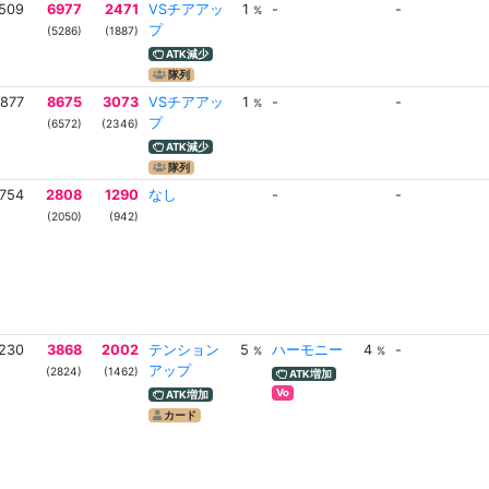
509
6977
2471
VSチアアッ
1
-
-
%
プ
(5286)
(1887)
ATK減少
隊列
1877
8675
3073
VSチアアッ
1
-
-
%
プ
(6572)
(2346)
ATK減少
隊列
754
2808
1290
なし
-
-
(2050)
(942)
230
3868
2002
テンション
5
ハーモニー
4
-
%
%
アップ
(2824)
(1462)
ATK増加
Vo
ATK増加
カード