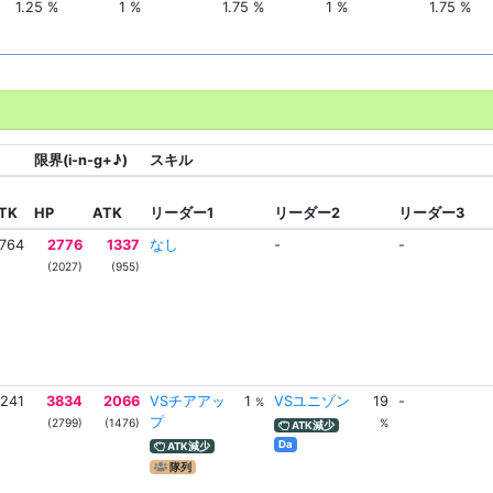
1.25 %
1 %
1.75 %
1 %
1.75 %
限界(i-n-g+♪)
スキル
TK
HP
ATK
リーダー1
リーダー2
リーダー3
764
2776
1337
なし
-
-
(2027)
(955)
1241
3834
2066
VSチアアッ
1
VSユニゾン
19
-
%
プ
(2799)
(1476)
%
ATK減少
Da
ATK減少
隊列