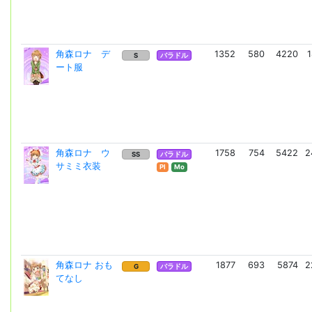
角森ロナ デ
1352
580
4220
S
バラドル
ート服
角森ロナ ウ
1758
754
5422
2
SS
バラドル
サミミ衣装
Pl
Mo
角森ロナ おも
1877
693
5874
2
G
バラドル
てなし