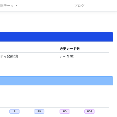
旧データ
ブログ
必要カード数
リティ変動型)
3 ～ 9 枚
P
PS
BD
BDS