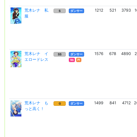
荒木レナ 私
1212
521
3793
1
S
ダンサー
服
荒木レナ イ
1576
678
4890
2
SS
ダンサー
エロードレス
Vo
Pl
荒木レナ も
1499
841
4712
2
G
ダンサー
っと高く！