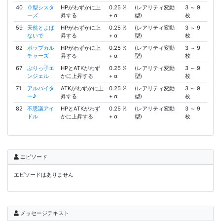
40
Ｏ型シスタ
HPがわずかに上
0.25 %
(レアリティ変動
3 ～ 9
ーズ
昇する
+ α
型)
枚
59
天然とよば
HPがわずかに上
0.25 %
(レアリティ変動
3 ～ 9
ないで
昇する
+ α
型)
枚
62
ポップカル
HPがわずかに上
0.25 %
(レアリティ変動
3 ～ 9
チャーズ
昇する
+ α
型)
枚
67
ぶりっ子エ
HPとATKがわず
0.25 %
(レアリティ変動
3 ～ 9
ンジェル
かに上昇する
+ α
型)
枚
71
アルバイタ
ATKがわずかに上
0.25 %
(レアリティ変動
3 ～ 9
ー♪
昇する
+ α
型)
枚
82
不思議アイ
HPとATKがわず
0.25 %
(レアリティ変動
3 ～ 9
ドル
かに上昇する
+ α
型)
枚
エピソード
エピソードはありません
メッセージテキスト