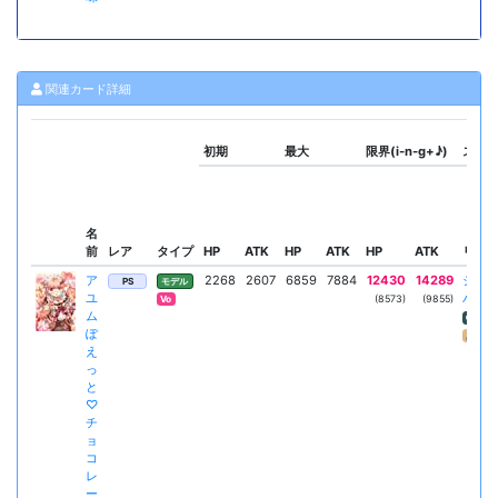
関連カード詳細
初期
最大
限界(i-n-g+♪)
スキ
名
前
レア
タイプ
HP
ATK
HP
ATK
HP
ATK
リーダ
ア
2268
2607
6859
7884
12430
14289
シュ
PS
モデル
ユ
ハー
(8573)
(9855)
Vo
ム
AT
ぽ
カー
え
っ
と
♡
チ
ョ
コ
レ
ー