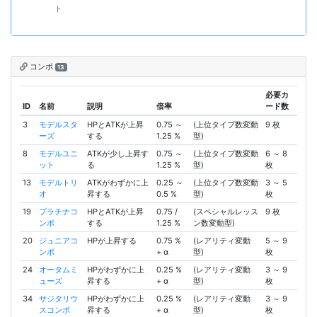
ト
コンボ
13
必要カ
ID
名前
説明
倍率
ード数
3
モデルスタ
HPとATKが上昇
0.75 ～
(上位タイプ数変動
9 枚
ーズ
する
1.25 %
型)
8
モデルユニ
ATKが少し上昇す
0.75 ～
(上位タイプ数変動
6 ～ 8
ット
る
1.25 %
型)
枚
13
モデルトリ
ATKがわずかに上
0.25 ～
(上位タイプ数変動
3 ～ 5
オ
昇する
0.5 %
型)
枚
19
プラチナコ
HPとATKが上昇
0.75 /
(スペシャルレッス
9 枚
ンボ
する
1.25 %
ン数変動型)
20
ジュニアコ
HPが上昇する
0.75 %
(レアリティ変動
5 ～ 9
ンボ
+ α
型)
枚
24
オータムミ
HPがわずかに上
0.25 %
(レアリティ変動
3 ～ 9
ューズ
昇する
+ α
型)
枚
34
サジタリウ
HPがわずかに上
0.25 %
(レアリティ変動
3 ～ 9
スコンボ
昇する
+ α
型)
枚