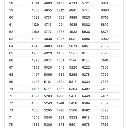
58
4010
4609
4170
4793
5712
6614
59
4050
4655
4212
4841
5770
6680
60
4089
4701
4252
4889
5825
6746
61
4129
4746
4294
4935
5882
6810
62
4169
4792
4335
4983
5938
6876
63
4209
4838
4377
5031
5996
6942
64
4248
4883
4417
5078
6051
7007
65
4288
4929
4459
5126
6108
7073
66
4328
4975
4501
5174
6166
7140
67
4368
5020
4542
5220
6222
7203
68
4407
5066
4583
5268
6278
7269
69
4447
5112
4624
5316
6334
7336
70
4487
5158
4666
5364
6392
7402
71
4527
5203
4708
5411
6449
7467
72
4566
5249
4748
5458
6504
7532
73
4606
5295
4790
5506
6562
7598
74
4646
5340
4831
5553
6618
7663
75
4686
5386
4873
5601
6676
7729