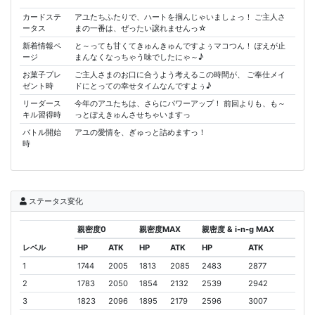
カードステ
アユたちふたりで、ハートを掴んじゃいましょっ！ ご主人さ
ータス
まの一番は、ぜったい譲れませんっ☆
新着情報ペ
と～っても甘くてきゅんきゅんですよぅマコつん！ ぽえが止
ージ
まんなくなっちゃう味でしたにゃ～♪
お菓子プレ
ご主人さまのお口に合うよう考えるこの時間が、 ご奉仕メイ
ゼント時
ドにとっての幸せタイムなんですよぅ♪
リーダース
今年のアユたちは、さらにパワーアップ！ 前回よりも、も～
キル習得時
っとぽえきゅんさせちゃいますっ
バトル開始
アユの愛情を、ぎゅっと詰めますっ！
時
ステータス変化
親密度0
親密度MAX
親密度 & i-n-g MAX
レベル
HP
ATK
HP
ATK
HP
ATK
1
1744
2005
1813
2085
2483
2877
2
1783
2050
1854
2132
2539
2942
3
1823
2096
1895
2179
2596
3007