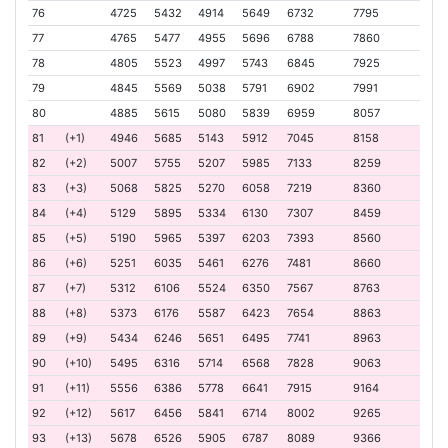
76
4725
5432
4914
5649
6732
7795
77
4765
5477
4955
5696
6788
7860
78
4805
5523
4997
5743
6845
7925
79
4845
5569
5038
5791
6902
7991
80
4885
5615
5080
5839
6959
8057
81
(+1)
4946
5685
5143
5912
7045
8158
82
(+2)
5007
5755
5207
5985
7133
8259
83
(+3)
5068
5825
5270
6058
7219
8360
84
(+4)
5129
5895
5334
6130
7307
8459
85
(+5)
5190
5965
5397
6203
7393
8560
86
(+6)
5251
6035
5461
6276
7481
8660
87
(+7)
5312
6106
5524
6350
7567
8763
88
(+8)
5373
6176
5587
6423
7654
8863
89
(+9)
5434
6246
5651
6495
7741
8963
90
(+10)
5495
6316
5714
6568
7828
9063
91
(+11)
5556
6386
5778
6641
7915
9164
92
(+12)
5617
6456
5841
6714
8002
9265
93
(+13)
5678
6526
5905
6787
8089
9366