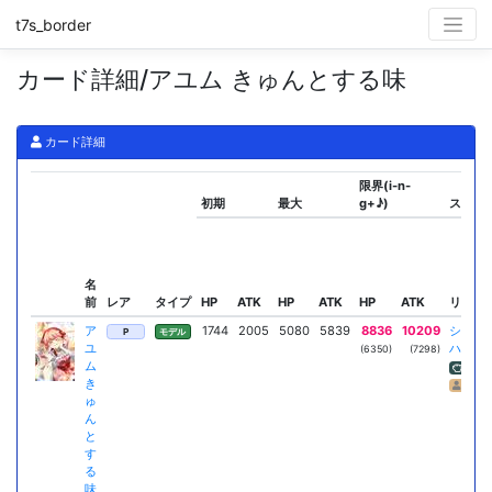
t7s_border
カード詳細/アユム きゅんとする味
カード詳細
限界(i-n-
初期
最大
g+♪)
スキル
名
前
レア
タイプ
HP
ATK
HP
ATK
HP
ATK
リーダ
ア
1744
2005
5080
5839
8836
10209
シュガ
P
モデル
ユ
ハート
(6350)
(7298)
ム
ATK
き
カード
ゅ
ん
と
す
る
味