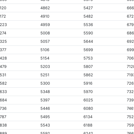
120
4862
5427
66
172
4910
5482
672
223
4959
5536
679
274
5008
5590
68
325
5057
5644
69
377
5106
5699
69
428
5154
5753
706
479
5203
5807
712
531
5251
5862
719
582
5300
5916
726
633
5348
5970
732
684
5397
6025
739
736
5446
6080
746
787
5495
6134
752
838
5543
6188
759
889
5592
6242
766