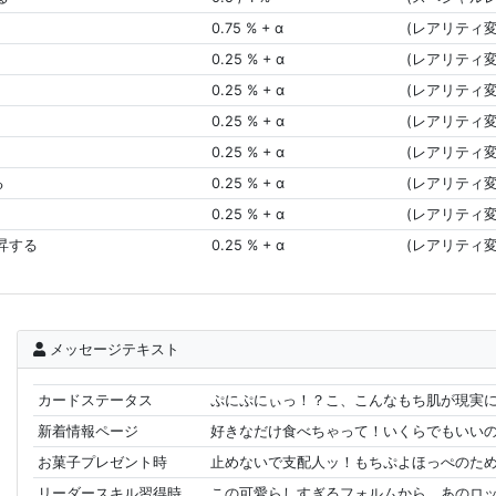
0.75 % + α
(レアリティ変
0.25 % + α
(レアリティ変
0.25 % + α
(レアリティ変
0.25 % + α
(レアリティ変
0.25 % + α
(レアリティ変
る
0.25 % + α
(レアリティ変
0.25 % + α
(レアリティ変
上昇する
0.25 % + α
(レアリティ変
メッセージテキスト
カードステータス
ぷにぷにぃっ！？こ、こんなもち肌が現実に
新着情報ページ
好きなだけ食べちゃって！いくらでもいいの
お菓子プレゼント時
止めないで支配人ッ！もちぷよほっぺのため
リーダースキル習得時
この可愛らしすぎるフォルムから、あのロッ