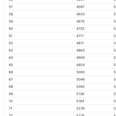
57
4587
5
58
4633
5
59
4679
5
60
4725
5
61
4771
5
62
4817
5
63
4863
5
64
4909
5
65
4954
5
66
5000
5
67
5046
5
68
5092
5
69
5138
5
70
5184
5
71
5230
5
72
5276
5