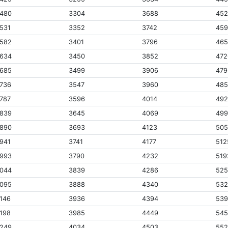
480
3304
3688
45
531
3352
3742
45
582
3401
3796
46
634
3450
3852
472
685
3499
3906
479
736
3547
3960
48
787
3596
4014
49
839
3645
4069
49
890
3693
4123
50
941
3741
4177
512
993
3790
4232
519
044
3839
4286
52
095
3888
4340
53
146
3936
4394
53
198
3985
4449
54
249
4034
4503
55