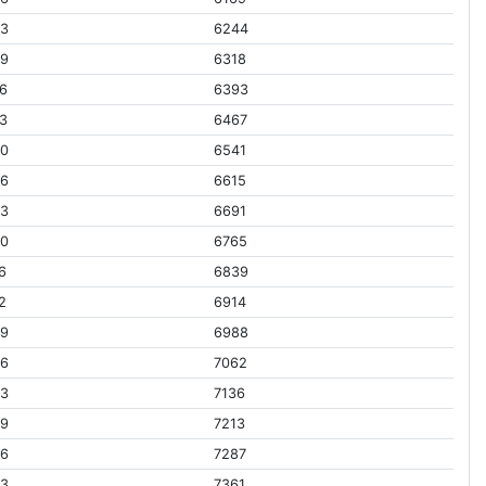
93
6244
59
6318
6
6393
3
6467
60
6541
26
6615
93
6691
60
6765
6
6839
2
6914
59
6988
26
7062
93
7136
59
7213
26
7287
93
7361