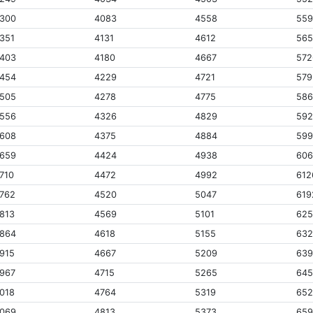
300
4083
4558
55
351
4131
4612
56
403
4180
4667
572
454
4229
4721
579
505
4278
4775
58
556
4326
4829
59
608
4375
4884
59
659
4424
4938
60
710
4472
4992
612
762
4520
5047
619
813
4569
5101
62
864
4618
5155
63
915
4667
5209
63
967
4715
5265
64
018
4764
5319
65
069
4813
5373
65