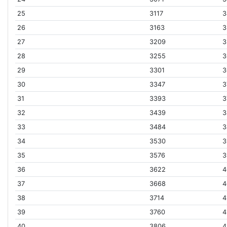
25
3117
3
26
3163
3
27
3209
3
28
3255
3
29
3301
3
30
3347
3
31
3393
3
32
3439
3
33
3484
3
34
3530
3
35
3576
3
36
3622
4
37
3668
4
38
3714
4
39
3760
4
40
3806
4