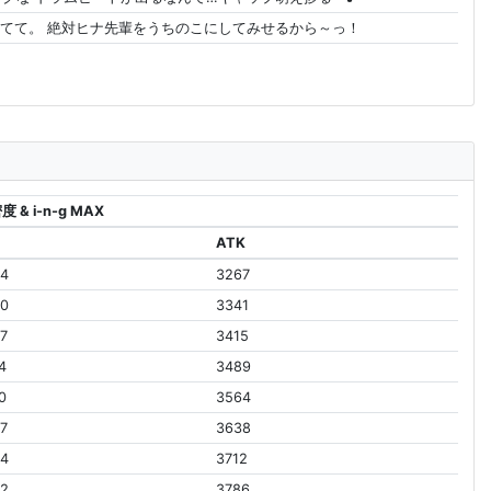
てて。 絶対ヒナ先輩をうちのこにしてみせるから～っ！
度 & i-n-g MAX
ATK
24
3267
90
3341
7
3415
4
3489
0
3564
7
3638
24
3712
92
3786