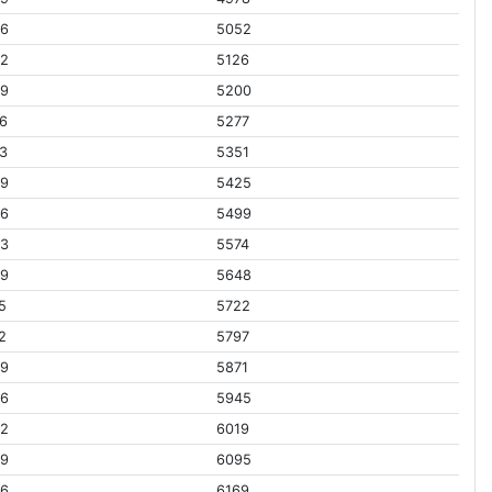
26
5052
92
5126
59
5200
6
5277
3
5351
59
5425
26
5499
93
5574
59
5648
5
5722
2
5797
59
5871
26
5945
92
6019
59
6095
26
6169