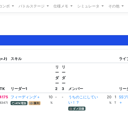
/コンボ
バトルステージ
仕様メモ
シミュレータ
その他
g+♪)
スキル
ライブ
リ
リ
ー
ー
ダ
ダ
ー
ー
TK
リーダー1
2
3
メンバー
リー
4175
フィーディング＋
10
-
-
うちのこにしてい
20
1
SS
い！？
＋
8347)
%
%
T
ATK増加
隊列
ダメ回復