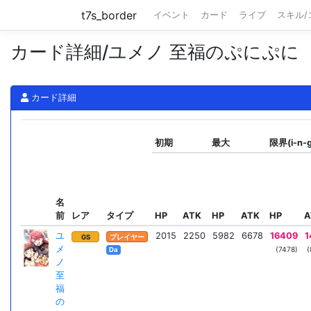
t7s_border
イベント
カード
ライブ
スキル
カード詳細/ユメノ 至福のぷにぷに
カード詳細
初期
最大
限界(i-n-
名
前
レア
タイプ
HP
ATK
HP
ATK
HP
A
ユ
2015
2250
5982
6678
16409
1
GS
プレイヤー
メ
(7478)
(
Da
ノ
至
福
の