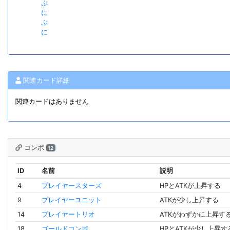
ぷ
に
ぷ
に
関連カード詳細
関連カードはありません
コンボ
12
ID
名前
説明
4
プレイヤースターズ
HPとATKが上昇する
9
プレイヤーユニット
ATKが少し上昇する
14
プレイヤートリオ
ATKがわずかに上昇す
18
ゴールドコンボ
HPとATKが少し上昇す