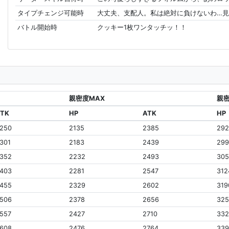
タイプチェンジ可能時
大丈夫、支配人。私は絶対に負けないわ…見
バトル開始時
クッキー1枚ワンタッチッ！！
親密度MAX
親密
ATK
HP
ATK
HP
250
2135
2385
29
301
2183
2439
29
352
2232
2493
305
403
2281
2547
312
455
2329
2602
319
506
2378
2656
325
557
2427
2710
33
608
2476
2764
33