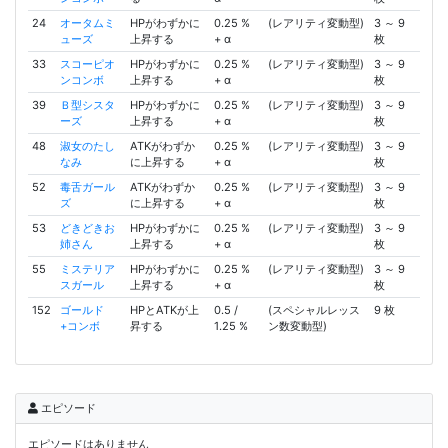
24
オータムミ
HPがわずかに
0.25 %
(レアリティ変動型)
3 ～ 9
ューズ
上昇する
+ α
枚
33
スコーピオ
HPがわずかに
0.25 %
(レアリティ変動型)
3 ～ 9
ンコンボ
上昇する
+ α
枚
39
Ｂ型シスタ
HPがわずかに
0.25 %
(レアリティ変動型)
3 ～ 9
ーズ
上昇する
+ α
枚
48
淑女のたし
ATKがわずか
0.25 %
(レアリティ変動型)
3 ～ 9
なみ
に上昇する
+ α
枚
52
毒舌ガール
ATKがわずか
0.25 %
(レアリティ変動型)
3 ～ 9
ズ
に上昇する
+ α
枚
53
どきどきお
HPがわずかに
0.25 %
(レアリティ変動型)
3 ～ 9
姉さん
上昇する
+ α
枚
55
ミステリア
HPがわずかに
0.25 %
(レアリティ変動型)
3 ～ 9
スガール
上昇する
+ α
枚
152
ゴールド
HPとATKが上
0.5 /
(スペシャルレッス
9 枚
+コンボ
昇する
1.25 %
ン数変動型)
エピソード
エピソードはありません