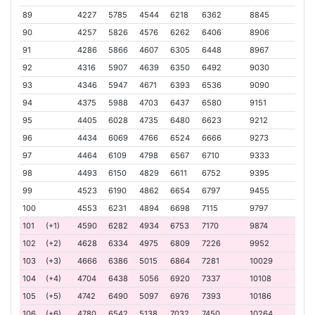
89
4227
5785
4544
6218
6362
8845
90
4257
5826
4576
6262
6406
8906
91
4286
5866
4607
6305
6448
8967
92
4316
5907
4639
6350
6492
9030
93
4346
5947
4671
6393
6536
9090
94
4375
5988
4703
6437
6580
9151
95
4405
6028
4735
6480
6623
9212
96
4434
6069
4766
6524
6666
9273
97
4464
6109
4798
6567
6710
9333
98
4493
6150
4829
6611
6752
9395
99
4523
6190
4862
6654
6797
9455
100
4553
6231
4894
6698
7115
9797
101
(+1)
4590
6282
4934
6753
7170
9874
102
(+2)
4628
6334
4975
6809
7226
9952
103
(+3)
4666
6386
5015
6864
7281
10029
104
(+4)
4704
6438
5056
6920
7337
10108
105
(+5)
4742
6490
5097
6976
7393
10186
106
(+6)
4780
6542
5138
7032
7450
10264