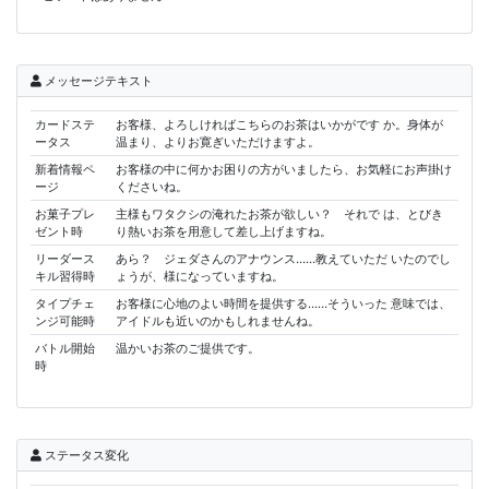
メッセージテキスト
カードステ
お客様、よろしければこちらのお茶はいかがです か。身体が
ータス
温まり、よりお寛ぎいただけますよ。
新着情報ペ
お客様の中に何かお困りの方がいましたら、お気軽にお声掛け
ージ
くださいね。
お菓子プレ
主様もワタクシの淹れたお茶が欲しい？ それで は、とびき
ゼント時
り熱いお茶を用意して差し上げますね。
リーダース
あら？ ジェダさんのアナウンス……教えていただ いたのでし
キル習得時
ょうが、様になっていますね。
タイプチェ
お客様に心地のよい時間を提供する……そういった 意味では、
ンジ可能時
アイドルも近いのかもしれませんね。
バトル開始
温かいお茶のご提供です。
時
ステータス変化