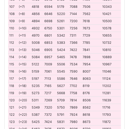
107
(+7)
4818
6594
5179
7088
7506
10343
108
(+8)
4856
6646
5220
7144
7562
10421
109
(+9)
4894
6698
5261
7200
7618
10500
110
(+10)
4932
6750
5301
7256
7673
10578
111
(+11)
4970
6801
5342
7311
7729
10655
112
(+12)
5008
6853
5383
7366
7785
10732
113
(+13)
5046
6905
5424
7422
7841
10810
114
(+14)
5084
6957
5465
7478
7898
10889
115
(+15)
5122
7009
5506
7534
7954
10967
116
(+16)
5159
7061
5545
7590
8007
11046
117
(+17)
5197
7113
5586
7646
8063
11124
118
(+18)
5235
7165
5627
7702
8119
11202
119
(+19)
5273
7217
5668
7758
8176
11281
120
(+20)
5311
7269
5709
7814
8506
11639
121
(+21)
5349
7320
5750
7869
8562
11716
122
(+22)
5387
7372
5791
7924
8618
11793
123
(+23)
5425
7424
5831
7980
8673
11872