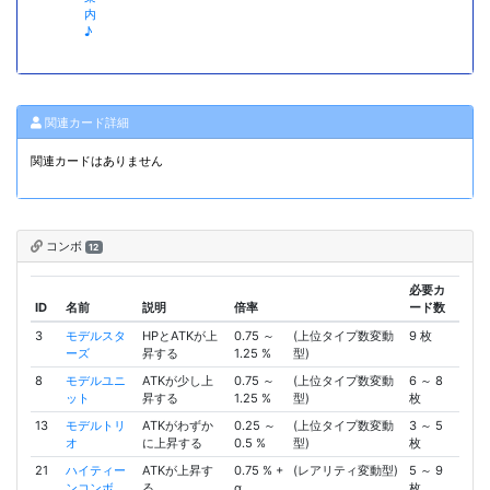
内
♪
関連カード詳細
関連カードはありません
コンボ
12
必要カ
ID
名前
説明
倍率
ード数
3
モデルスタ
HPとATKが上
0.75 ～
(上位タイプ数変動
9 枚
ーズ
昇する
1.25 %
型)
8
モデルユニ
ATKが少し上
0.75 ～
(上位タイプ数変動
6 ～ 8
ット
昇する
1.25 %
型)
枚
13
モデルトリ
ATKがわずか
0.25 ～
(上位タイプ数変動
3 ～ 5
オ
に上昇する
0.5 %
型)
枚
21
ハイティー
ATKが上昇す
0.75 % +
(レアリティ変動型)
5 ～ 9
ンコンボ
る
α
枚