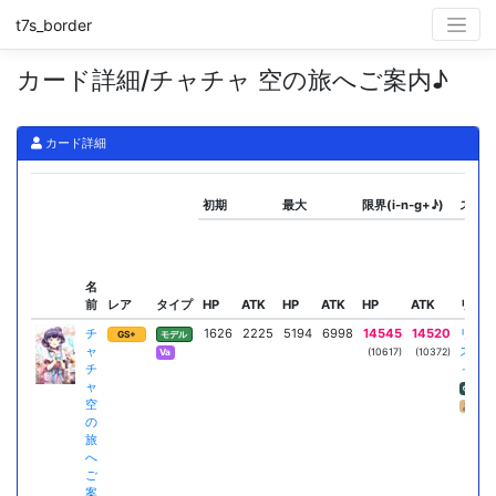
t7s_border
カード詳細/チャチャ 空の旅へご案内♪
カード詳細
初期
最大
限界(i-n-g+♪)
スキ
名
前
レア
タイプ
HP
ATK
HP
ATK
HP
ATK
リーダ
チ
1626
2225
5194
6998
14545
14520
リラ
GS+
モデル
ャ
ステ
(10617)
(10372)
Va
チ
＋
ャ
ATK
空
カー
の
旅
へ
ご
案