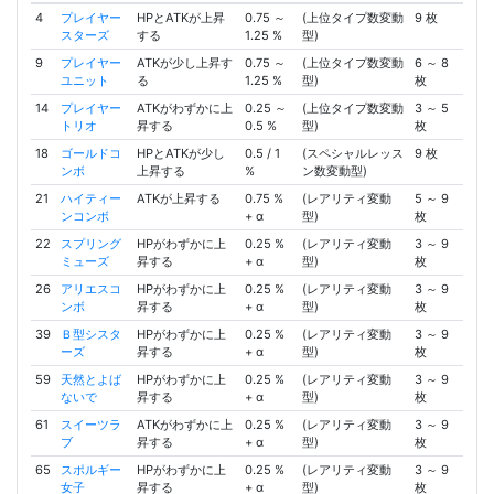
4
プレイヤー
HPとATKが上昇
0.75 ～
(上位タイプ数変動
9 枚
スターズ
する
1.25 %
型)
9
プレイヤー
ATKが少し上昇す
0.75 ～
(上位タイプ数変動
6 ～ 8
ユニット
る
1.25 %
型)
枚
14
プレイヤー
ATKがわずかに上
0.25 ～
(上位タイプ数変動
3 ～ 5
トリオ
昇する
0.5 %
型)
枚
18
ゴールドコ
HPとATKが少し
0.5 / 1
(スペシャルレッス
9 枚
ンボ
上昇する
%
ン数変動型)
21
ハイティー
ATKが上昇する
0.75 %
(レアリティ変動
5 ～ 9
ンコンボ
+ α
型)
枚
22
スプリング
HPがわずかに上
0.25 %
(レアリティ変動
3 ～ 9
ミューズ
昇する
+ α
型)
枚
26
アリエスコ
HPがわずかに上
0.25 %
(レアリティ変動
3 ～ 9
ンボ
昇する
+ α
型)
枚
39
Ｂ型シスタ
HPがわずかに上
0.25 %
(レアリティ変動
3 ～ 9
ーズ
昇する
+ α
型)
枚
59
天然とよば
HPがわずかに上
0.25 %
(レアリティ変動
3 ～ 9
ないで
昇する
+ α
型)
枚
61
スイーツラ
ATKがわずかに上
0.25 %
(レアリティ変動
3 ～ 9
ブ
昇する
+ α
型)
枚
65
スポルギー
HPがわずかに上
0.25 %
(レアリティ変動
3 ～ 9
女子
昇する
+ α
型)
枚