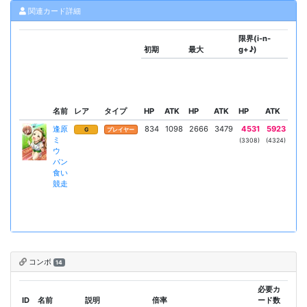
関連カード詳細
限界(i-n-
初期
最大
g+♪)
スキ
名前
レア
タイプ
HP
ATK
HP
ATK
HP
ATK
リー
逢原
834
1098
2666
3479
4531
5923
アン
G
プレイヤー
ミ
ブル
(3308)
(4324)
ウ
ダ
パン
食い
競走
コンボ
14
必要カ
ID
名前
説明
倍率
ード数