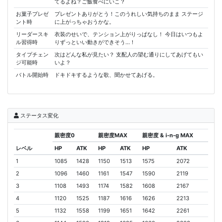
てるよね？ご飯食べにいこ？
お菓子プレゼ
プレゼントありがとう！このうれしい気持ちのまま ステージ
ント時
に上がっちゃおうかな。
リーダースキ
衣装のせいで、テンション上がりっぱなし！ 今日はいつもよ
ル習得時
りずっといい動きができそう…！
タイプチェン
次はどんな私が見たい？ 支配人の望む通りにしてあげてもい
ジ可能時
いよ？
バトル開始時
ドキドキするような歌、聞かせてあげる。
ステータス変化
親密度0
親密度MAX
親密度 & i-n-g MAX
レベル
HP
ATK
HP
ATK
HP
ATK
1
1085
1428
1150
1513
1575
2072
2
1096
1460
1161
1547
1590
2119
3
1108
1493
1174
1582
1608
2167
4
1120
1525
1187
1616
1626
2213
5
1132
1558
1199
1651
1642
2261