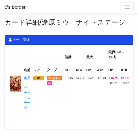
t7s_border
カード詳細/逢原ミウ ナイトステージ
カード詳細
限界(i-n-
初期
最大
g+♪)
ス
名前
レア
タイプ
HP
ATK
HP
ATK
HP
ATK
リ
逢原
1085
1428
3521
4538
11679
9996
ハ
GS
プレイヤー
ミ
ル
(8525)
(7297)
Vo
ウ
H
ナイ
トス
テー
ジ