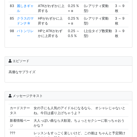
83
麗しきギャ
ATKがわずかに上
0.25 %
(レアリティ変動
3 ～ 9
ル
昇する
+ α
型)
枚
85
クラスのマ
HPがわずかに上
0.25 %
(レアリティ変動
3 ～ 9
ドンナ☆
昇する
+ α
型)
枚
98
バトンリレ
HPとATKがわず
0.25 ～
(上位タイプ数変動
3 ～ 9
ー
かに上昇する
0.5 %
型)
枚
エピソード
高価なサプライズ
メッセージテキスト
カードステー
女の子にも人気のアイドルになるなら、 オシャレじゃないと
タス
ね。今日は盛り上げちゃうよ？
新着情報ペー
大人っぽい曲なら大歓迎。ちょっとセクシーに歌っちゃおう
ジ
かな？
???
レッスンもすっごく楽しいけど、この後は ちゃんと予定開け