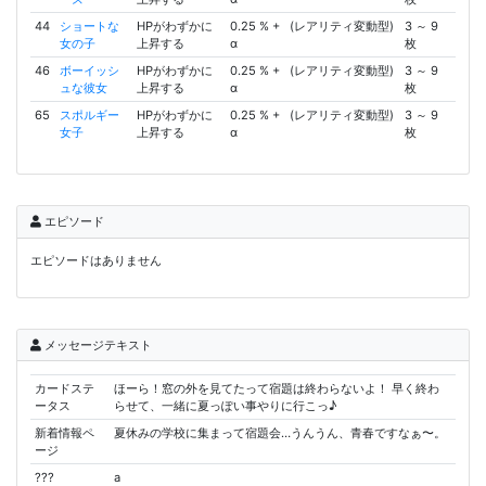
44
ショートな
HPがわずかに
0.25 % +
(レアリティ変動型)
3 ～ 9
女の子
上昇する
α
枚
46
ボーイッシ
HPがわずかに
0.25 % +
(レアリティ変動型)
3 ～ 9
ュな彼女
上昇する
α
枚
65
スポルギー
HPがわずかに
0.25 % +
(レアリティ変動型)
3 ～ 9
女子
上昇する
α
枚
エピソード
エピソードはありません
メッセージテキスト
カードステ
ほーら！窓の外を見てたって宿題は終わらないよ！ 早く終わ
ータス
らせて、一緒に夏っぽい事やりに行こっ♪
新着情報ペ
夏休みの学校に集まって宿題会…うんうん、青春ですなぁ〜。
ージ
???
a