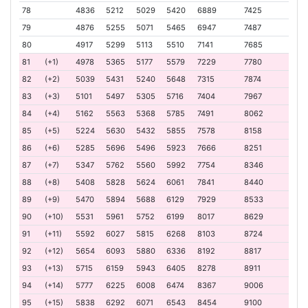
78
4836
5212
5029
5420
6889
7425
79
4876
5255
5071
5465
6947
7487
80
4917
5299
5113
5510
7141
7685
81
(+1)
4978
5365
5177
5579
7229
7780
82
(+2)
5039
5431
5240
5648
7315
7874
83
(+3)
5101
5497
5305
5716
7404
7967
84
(+4)
5162
5563
5368
5785
7491
8062
85
(+5)
5224
5630
5432
5855
7578
8158
86
(+6)
5285
5696
5496
5923
7666
8251
87
(+7)
5347
5762
5560
5992
7754
8346
88
(+8)
5408
5828
5624
6061
7841
8440
89
(+9)
5470
5894
5688
6129
7929
8533
90
(+10)
5531
5961
5752
6199
8017
8629
91
(+11)
5592
6027
5815
6268
8103
8724
92
(+12)
5654
6093
5880
6336
8192
8817
93
(+13)
5715
6159
5943
6405
8278
8911
94
(+14)
5777
6225
6008
6474
8367
9006
95
(+15)
5838
6292
6071
6543
8454
9100