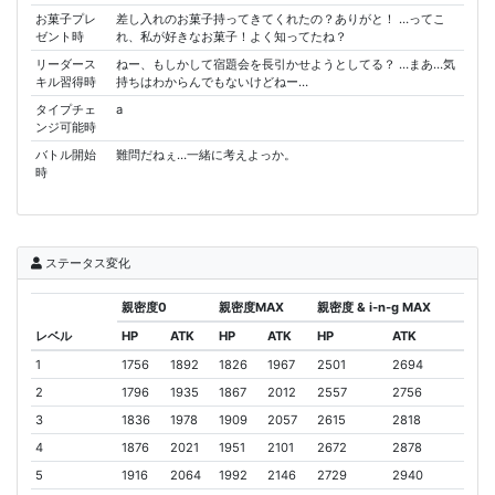
お菓子プレ
差し入れのお菓子持ってきてくれたの？ありがと！ …ってこ
ゼント時
れ、私が好きなお菓子！よく知ってたね？
リーダース
ねー、もしかして宿題会を長引かせようとしてる？ …まあ…気
キル習得時
持ちはわからんでもないけどねー…
タイプチェ
a
ンジ可能時
バトル開始
難問だねぇ…一緒に考えよっか。
時
ステータス変化
親密度0
親密度MAX
親密度 & i-n-g MAX
レベル
HP
ATK
HP
ATK
HP
ATK
1
1756
1892
1826
1967
2501
2694
2
1796
1935
1867
2012
2557
2756
3
1836
1978
1909
2057
2615
2818
4
1876
2021
1951
2101
2672
2878
5
1916
2064
1992
2146
2729
2940