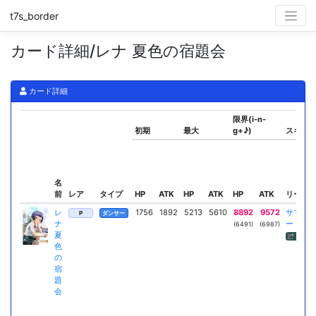
t7s_border
カード詳細/レナ 夏色の宿題会
カード詳細
限界(i-n-
初期
最大
g+♪)
スキル
名
前
レア
タイプ
HP
ATK
HP
ATK
HP
ATK
リーダー
レ
1756
1892
5213
5610
8892
9572
サマー
P
ダンサー
ナ
ー
(6491)
(6987)
夏
スキル
色
の
宿
題
会