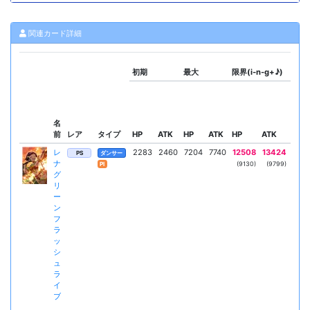
関連カード詳細
初期
最大
限界(i-n-g+♪)
スキ
名
前
レア
タイプ
HP
ATK
HP
ATK
HP
ATK
リー
レ
2283
2460
7204
7740
12508
13424
サマ
PS
ダンサー
ナ
ー＋
(9130)
(9799)
Pl
グ
ス
リ
ー
ン
フ
ラ
ッ
シ
ュ
ラ
イ
ブ