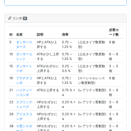
コンボ
11
必要カ
ID
名前
説明
倍率
ード数
5
ダンサース
HPとATKが上
0.75 ～
(上位タイプ数変動
9 枚
ターズ
昇する
1.25 %
型)
10
ダンサーユ
ATKが少し上昇
0.75 ～
(上位タイプ数変動
6 ～ 8
ニット
する
1.25 %
型)
枚
15
ダンサート
ATKがわずかに
0.25 ～
(上位タイプ数変動
3 ～ 5
リオ
上昇する
0.5 %
型)
枚
19
プラチナコ
HPとATKが上
0.75 /
(スペシャルレッス
9 枚
ンボ
昇する
1.25 %
ン数変動型)
21
ハイティー
ATKが上昇する
0.75 % +
(レアリティ変動型)
5 ～ 9
ンコンボ
α
枚
22
スプリング
HPがわずかに
0.25 % +
(レアリティ変動型)
3 ～ 9
ミューズ
上昇する
α
枚
26
アリエスコ
HPがわずかに
0.25 % +
(レアリティ変動型)
3 ～ 9
ンボ
上昇する
α
枚
38
Ａ型シスタ
HPがわずかに
0.25 % +
(レアリティ変動型)
3 ～ 9
ーズ
上昇する
α
枚