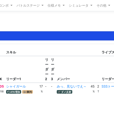
/コンボ
バトルステージ
仕様メモ
シミュレータ
その他
スキル
ライブスキ
リ
リ
ー
ー
ダ
ダ
ー
ー
K
リーダー1
2
3
メンバー
リーダ
05
シャイガール
17
-
-
みっ、見ないでえ～
45
2
SSSト
19)
%
%
T
ATK増加
隊列
ダメ反射