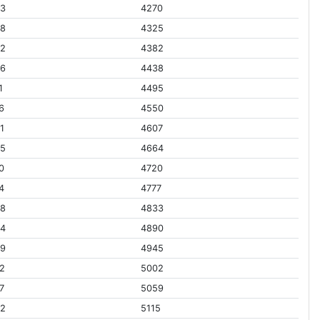
93
4270
58
4325
22
4382
86
4438
1
4495
6
4550
1
4607
45
4664
0
4720
4
4777
38
4833
04
4890
69
4945
2
5002
7
5059
62
5115