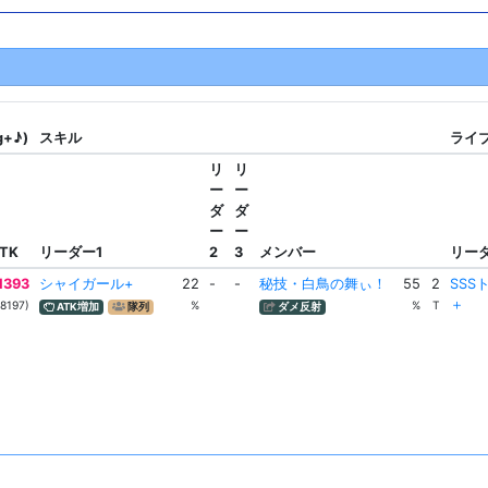
g+♪)
スキル
ライブ
リ
リ
ー
ー
ダ
ダ
ー
ー
TK
リーダー1
2
3
メンバー
リー
1393
シャイガール+
22
-
-
秘技・白鳥の舞ぃ！
55
2
SSS
＋
(8197)
%
%
T
ATK増加
隊列
ダメ反射