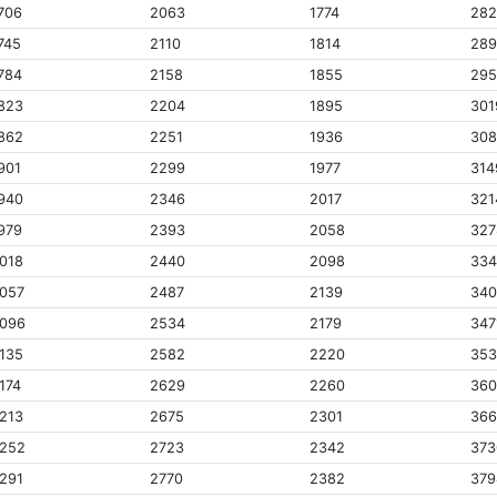
706
2063
1774
28
745
2110
1814
28
784
2158
1855
29
823
2204
1895
301
862
2251
1936
30
901
2299
1977
314
940
2346
2017
321
979
2393
2058
327
018
2440
2098
33
057
2487
2139
340
096
2534
2179
347
135
2582
2220
353
174
2629
2260
360
213
2675
2301
36
252
2723
2342
373
291
2770
2382
379