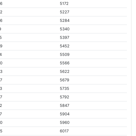
26
5172
92
5227
56
5284
9
5340
5
5397
49
5452
4
5509
80
5566
43
5622
7
5679
3
5735
7
5792
2
5847
7
5904
30
5960
95
6017