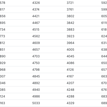
578
4326
3721
59
617
4374
3761
59
656
4421
3802
60
695
4467
3842
611
734
4515
3883
618
773
4562
3923
62
812
4609
3964
631
851
4657
4005
63
890
4703
4045
64
929
4750
4086
650
968
4798
4126
657
007
4845
4167
663
046
4892
4207
670
085
4940
4248
676
124
4986
4288
68
163
5033
4329
68