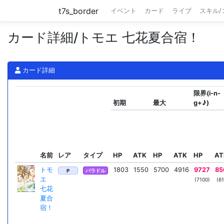
t7s_border
イベント
カード
ライブ
スキル
カード詳細/トモエ 七花夏合宿！
カード詳細
限界(i-n-
初期
最大
g+♪)
名前
レア
タイプ
HP
ATK
HP
ATK
HP
AT
トモ
1803
1550
5700
4916
9727
85
P
バラドル
エ
(7100)
(61
七花
夏合
宿！