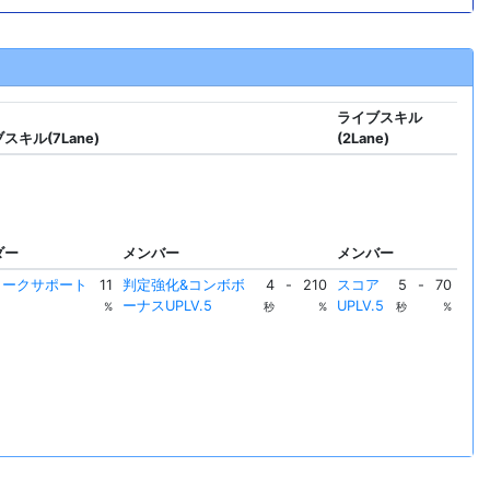
ライブスキル
スキル(7Lane)
(2Lane)
ダー
メンバー
メンバー
トークサポート
11
判定強化&コンボボ
4
-
210
スコア
5
-
70
ーナスUPLV.5
UPLV.5
%
秒
%
秒
%