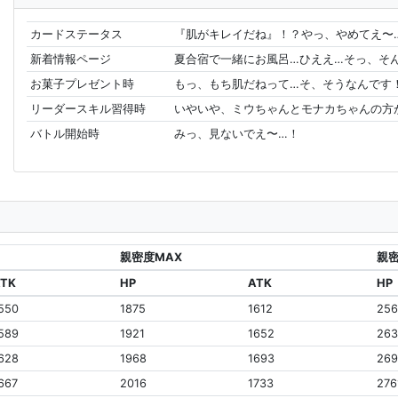
カードステータス
『肌がキレイだね』！？やっ、やめてえ〜
新着情報ページ
夏合宿で一緒にお風呂…ひええ…そっ、そ
お菓子プレゼント時
もっ、もち肌だねって…そ、そうなんです
リーダースキル習得時
いやいや、ミウちゃんとモナカちゃんの方
バトル開始時
みっ、見ないでえ〜…！
親密度MAX
親密
ATK
HP
ATK
HP
550
1875
1612
25
589
1921
1652
263
628
1968
1693
26
667
2016
1733
276