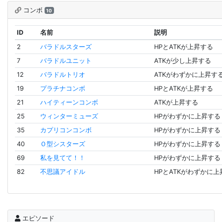
コンボ
10
ID
名前
説明
2
バラドルスターズ
HPとATKが上昇する
7
バラドルユニット
ATKが少し上昇する
12
バラドルトリオ
ATKがわずかに上昇す
19
プラチナコンボ
HPとATKが上昇する
21
ハイティーンコンボ
ATKが上昇する
25
ウィンターミューズ
HPがわずかに上昇する
35
カプリコンコンボ
HPがわずかに上昇する
40
Ｏ型シスターズ
HPがわずかに上昇する
69
私を見てて！！
HPがわずかに上昇する
82
不思議アイドル
HPとATKがわずかに
エピソード