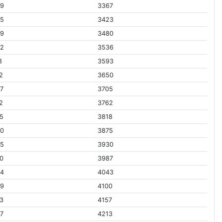
59
3367
25
3423
89
3480
52
3536
8
3593
2
3650
7
3705
2
3762
5
3818
40
3875
05
3930
0
3987
34
4043
99
4100
3
4157
7
4213