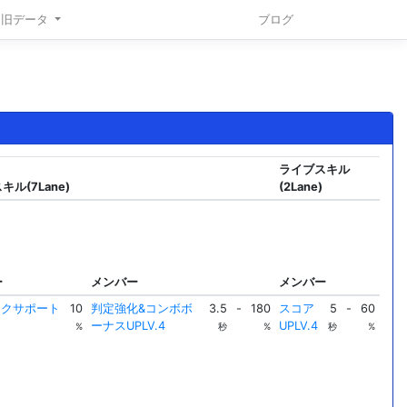
旧データ
ブログ
ライブスキル
ル(7Lane)
(2Lane)
ー
メンバー
メンバー
ークサポート
10
判定強化&コンボボ
3.5
-
180
スコア
5
-
60
ーナスUPLV.4
UPLV.4
%
秒
%
秒
%