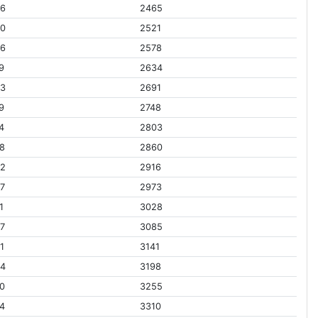
26
2465
90
2521
56
2578
9
2634
83
2691
9
2748
4
2803
8
2860
42
2916
7
2973
1
3028
7
3085
1
3141
64
3198
0
3255
4
3310