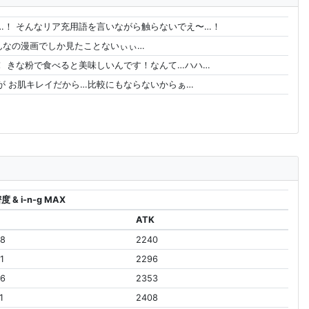
…！ そんなリア充用語を言いながら触らないでえ〜…！
んなの漫画でしか見たことないぃぃ…
！ きな粉で食べると美味しいんです！なんて…ハハ…
が お肌キレイだから…比較にもならないからぁ…
度 & i-n-g MAX
ATK
68
2240
1
2296
96
2353
1
2408