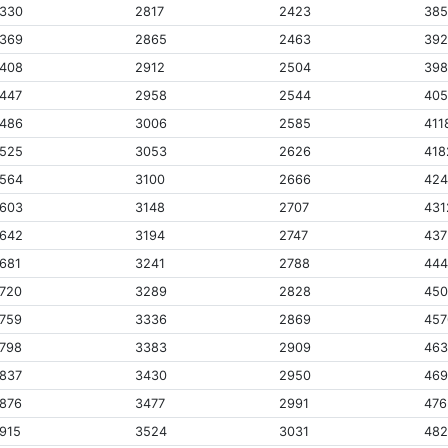
330
2817
2423
38
369
2865
2463
39
408
2912
2504
39
447
2958
2544
40
486
3006
2585
411
525
3053
2626
418
564
3100
2666
424
603
3148
2707
431
642
3194
2747
437
681
3241
2788
44
720
3289
2828
45
759
3336
2869
457
798
3383
2909
46
837
3430
2950
46
876
3477
2991
476
915
3524
3031
482