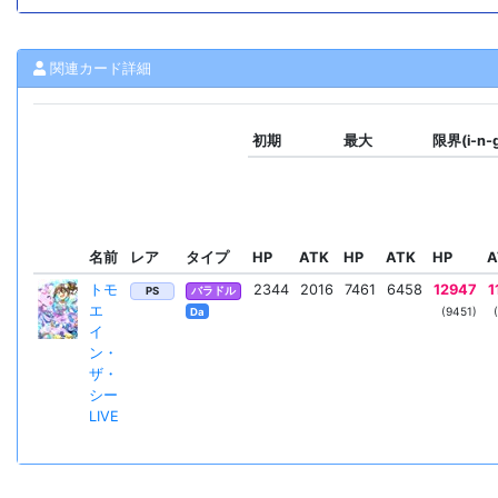
関連カード詳細
初期
最大
限界(i-n-
名前
レア
タイプ
HP
ATK
HP
ATK
HP
A
トモ
2344
2016
7461
6458
12947
1
PS
バラドル
エ
(9451)
Da
イ
ン・
ザ・
シー
LIVE