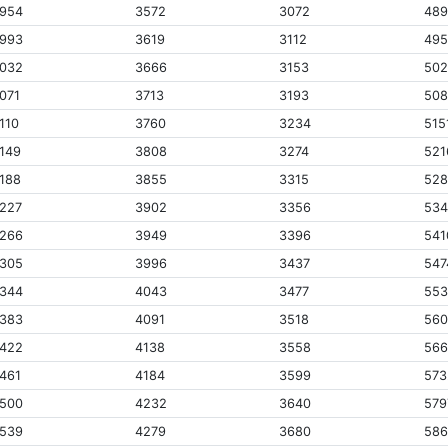
954
3572
3072
48
993
3619
3112
49
032
3666
3153
50
071
3713
3193
50
110
3760
3234
515
149
3808
3274
521
188
3855
3315
528
227
3902
3356
53
266
3949
3396
541
305
3996
3437
547
344
4043
3477
55
383
4091
3518
56
422
4138
3558
56
461
4184
3599
573
500
4232
3640
579
539
4279
3680
58