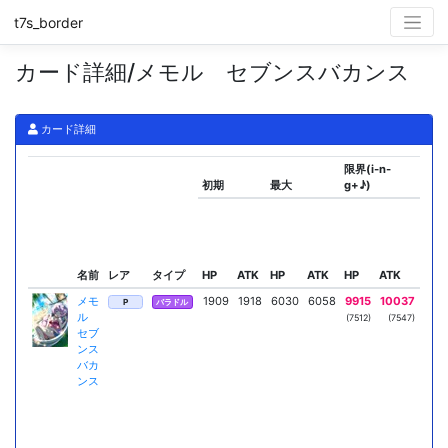
t7s_border
カード詳細/メモル セブンスバカンス
カード詳細
限界(i-n-
初期
最大
g+♪)
スキ
名前
レア
タイプ
HP
ATK
HP
ATK
HP
ATK
リー
メモ
1909
1918
6030
6058
9915
10037
ポイ
P
バラドル
ル
ドク
(7512)
(7547)
セブ
A
ンス
隊
バカ
ンス