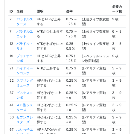
必要カ
ID
名前
説明
倍率
ード数
2
バラドルス
HPとATKが上昇
0.75 ～
(上位タイプ数変動
9 枚
ターズ
する
1.25 %
型)
7
バラドルユ
ATKが少し上昇す
0.75 ～
(上位タイプ数変動
6 ～ 8
ニット
る
1.25 %
型)
枚
12
バラドルト
ATKがわずかに上
0.25 ～
(上位タイプ数変動
3 ～ 5
リオ
昇する
0.5 %
型)
枚
19
プラチナコ
HPとATKが上昇
0.75 /
(スペシャルレッス
9 枚
ンボ
する
1.25 %
ン数変動型)
21
ハイティー
ATKが上昇する
0.75 %
(レアリティ変動
5 ～ 9
ンコンボ
+ α
型)
枚
22
スプリング
HPがわずかに上
0.25 %
(レアリティ変動
3 ～ 9
ミューズ
昇する
+ α
型)
枚
37
ピスケスコ
HPがわずかに上
0.25 %
(レアリティ変動
3 ～ 9
ンボ
昇する
+ α
型)
枚
41
ＡＢ型シス
HPがわずかに上
0.25 %
(レアリティ変動
3 ～ 9
ターズ
昇する
+ α
型)
枚
50
セブンスシ
HPがわずかに上
0.25 %
(レアリティ変動
3 ～ 9
スターズ
昇する
+ α
型)
枚
67
ぶりっ子エ
HPとATKがわず
0.25 %
(レアリティ変動
3 ～ 9