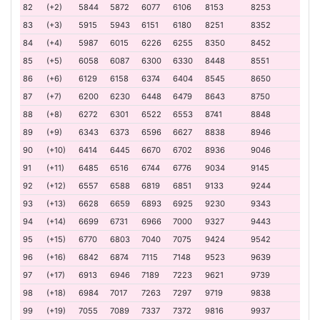
82
(+2)
5844
5872
6077
6106
8153
8253
83
(+3)
5915
5943
6151
6180
8251
8352
84
(+4)
5987
6015
6226
6255
8350
8452
85
(+5)
6058
6087
6300
6330
8448
8551
86
(+6)
6129
6158
6374
6404
8545
8650
87
(+7)
6200
6230
6448
6479
8643
8750
88
(+8)
6272
6301
6522
6553
8741
8848
89
(+9)
6343
6373
6596
6627
8838
8946
90
(+10)
6414
6445
6670
6702
8936
9046
91
(+11)
6485
6516
6744
6776
9034
9145
92
(+12)
6557
6588
6819
6851
9133
9244
93
(+13)
6628
6659
6893
6925
9230
9343
94
(+14)
6699
6731
6966
7000
9327
9443
95
(+15)
6770
6803
7040
7075
9424
9542
96
(+16)
6842
6874
7115
7148
9523
9639
97
(+17)
6913
6946
7189
7223
9621
9739
98
(+18)
6984
7017
7263
7297
9719
9838
99
(+19)
7055
7089
7337
7372
9816
9937