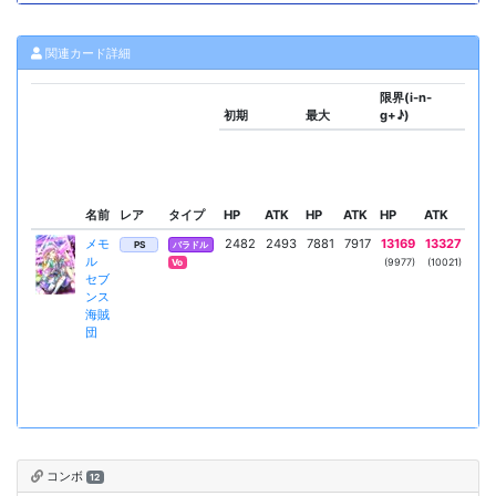
関連カード詳細
限界(i-n-
初期
最大
g+♪)
スキ
名前
レア
タイプ
HP
ATK
HP
ATK
HP
ATK
リー
メモ
2482
2493
7881
7917
13169
13327
ポイ
PS
バラドル
ル
ドク
(9977)
(10021)
Vo
セブ
＋
ンス
A
海賊
隊
団
コンボ
12