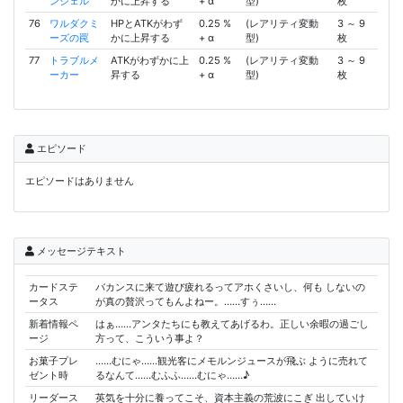
ンジェル
かに上昇する
+ α
型)
枚
76
ワルダクミ
HPとATKがわず
0.25 %
(レアリティ変動
3 ～ 9
ーズの罠
かに上昇する
+ α
型)
枚
77
トラブルメ
ATKがわずかに上
0.25 %
(レアリティ変動
3 ～ 9
ーカー
昇する
+ α
型)
枚
エピソード
エピソードはありません
メッセージテキスト
カードステ
バカンスに来て遊び疲れるってアホくさいし、何も しないの
ータス
が真の贅沢ってもんよねー。……すぅ……
新着情報ペ
はぁ……アンタたちにも教えてあげるわ。正しい余暇の過ごし
ージ
方って、こういう事よ？
お菓子プレ
……むにゃ……観光客にメモルンジュースが飛ぶ ように売れて
ゼント時
るなんて……むふふ……むにゃ……♪
リーダース
英気を十分に養ってこそ、資本主義の荒波にこぎ 出していけ