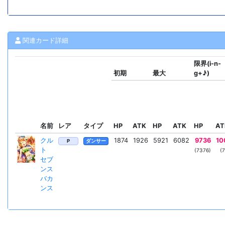
関連カード詳細
限界(i-n-
初期
最大
g+♪)
名前
レア
タイプ
HP
ATK
HP
ATK
HP
AT
クル
1874
1926
5921
6082
9736
10
P
ダンサー
ト
(7376)
(
セブ
ンス
バカ
ンス