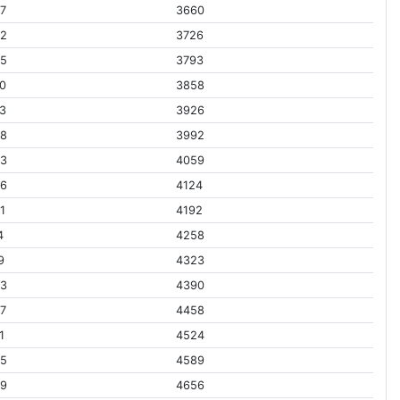
7
3660
02
3726
65
3793
0
3858
3
3926
58
3992
23
4059
86
4124
1
4192
4
4258
9
4323
43
4390
7
4458
1
4524
35
4589
99
4656