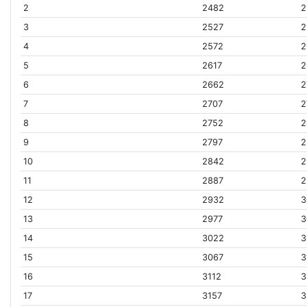
2
2482
2
3
2527
2
4
2572
2
5
2617
2
6
2662
2
7
2707
2
8
2752
2
9
2797
2
10
2842
2
11
2887
2
12
2932
3
13
2977
3
14
3022
3
15
3067
3
16
3112
3
17
3157
3