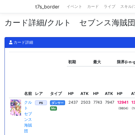
t7s_border
イベント
カード
ライブ
スキル
カード詳細/クルト セブンス海賊
カード詳細
初期
最大
限界(i-n-
名前
レア
タイプ
HP
ATK
HP
ATK
HP
A
クル
2437
2503
7743
7947
12941
1
PS
ダンサー
ト
(9804)
(1
Mo
セブ
ンス
海賊
団