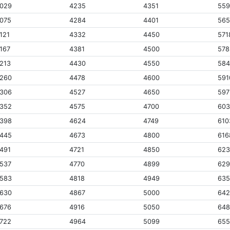
029
4235
4351
55
075
4284
4401
56
121
4332
4450
571
167
4381
4500
578
213
4430
4550
584
260
4478
4600
591
306
4527
4650
597
352
4575
4700
60
398
4624
4749
610
445
4673
4800
616
491
4721
4850
623
537
4770
4899
62
583
4818
4949
63
630
4867
5000
64
676
4916
5050
64
722
4964
5099
65