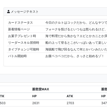
メッセージテキスト
カードステータス
今日のクルトはコックだから、どんなヤツで
新着情報ページ
フォークを投げるといつもは怒られるけど
お菓子プレゼント時
海で料理だから魚かな？エビとかカニとか貝
リーダースキル習得時
船の上って登るとこがいっぱいあって楽しい
タイプチェンジ可能時
海賊船で飛び回るなんて何とかパンみたいだ
バトル開始時
お腹ペコペコだから、さっさと始めるゾ！
親密度MAX
親密
ATK
HP
ATK
HP
503
2631
2703
347