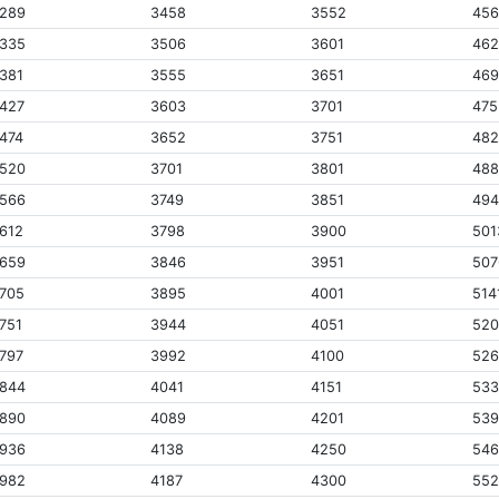
289
3458
3552
45
335
3506
3601
462
381
3555
3651
46
427
3603
3701
475
474
3652
3751
48
520
3701
3801
48
566
3749
3851
49
612
3798
3900
501
659
3846
3951
507
705
3895
4001
514
751
3944
4051
52
797
3992
4100
52
844
4041
4151
53
890
4089
4201
539
936
4138
4250
54
982
4187
4300
55