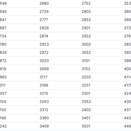
549
2680
2752
353
595
2729
2802
36
641
2777
2852
36
687
2826
2901
373
734
2874
2952
379
780
2923
3002
38
826
2972
3052
39
872
3020
3101
39
919
3069
3152
405
965
3117
3202
411
011
3166
3251
417
057
3215
3301
42
104
3263
3352
430
150
3312
3402
437
196
3360
3451
44
242
3409
3501
44