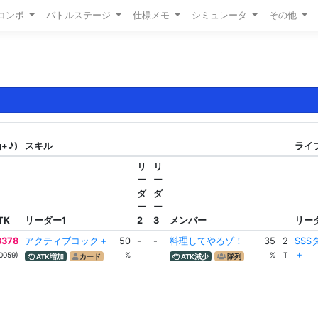
/コンボ
バトルステージ
仕様メモ
シミュレータ
その他
団
g+♪)
スキル
ライブ
リ
リ
ー
ー
ダ
ダ
ー
ー
TK
リーダー1
2
3
メンバー
リー
3378
アクティブコック＋
50
-
-
料理してやるゾ！
35
2
SS
＋
0059)
%
%
T
ATK増加
カード
ATK減少
隊列