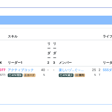
スキル
ライブ
リ
リ
ー
ー
ダ
ダ
ー
ー
K
リーダー1
2
3
メンバー
リー
077
アクティブコック
40
-
-
楽しいゾ…ぐ～…
25
2
SSS
7577)
%
%
T
ATK増加
カード
ATK減少
隊列