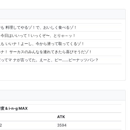
も 料理してやるゾ！で、おいしく食べるゾ！
、今日はいいって！いっくぞ〜、とりゃ～ッ！
も いいナ！よーし、今から潜って取ってくるゾ！
ナ！ サーカスのみんなを連れてきたら喜びそうだゾ！
ってマ ナが言ってた。えーと、ピー……ピーナッツパン？
度 & i-n-g MAX
ATK
2
3594