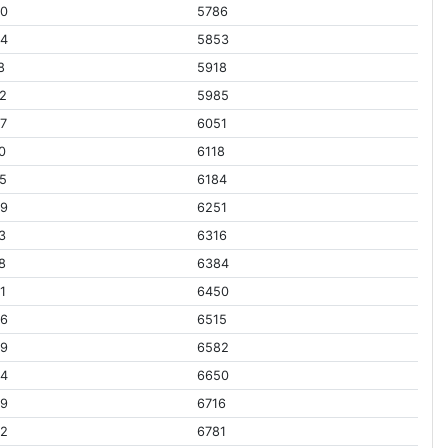
90
5786
54
5853
8
5918
2
5985
7
6051
0
6118
5
6184
39
6251
3
6316
8
6384
1
6450
96
6515
59
6582
24
6650
89
6716
52
6781