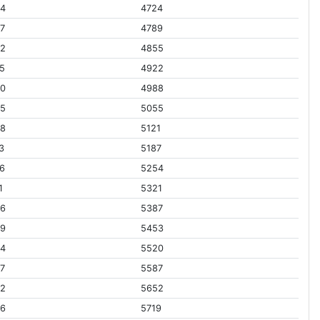
64
4724
7
4789
92
4855
5
4922
20
4988
85
5055
48
5121
3
5187
6
5254
1
5321
06
5387
69
5453
34
5520
7
5587
62
5652
26
5719