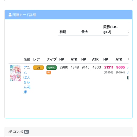
関連カード詳細
限界(i-n-
初期
最大
g+♪)
スキ
名前
レア
タイプ
HP
ATK
HP
ATK
HP
ATK
リーダ
アユ
2980
1348
9145
4303
21311
9665
ハイ
GS
モデル
ム
ル＋
(15556)
(7004)
Pl
ぽえ
HP
きゅ
ん花
嫁
コンボ
13