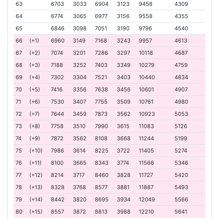
63
6703
3033
6904
3123
9458
4309
64
6774
3065
6977
3156
9558
4355
65
6846
3098
7051
3190
9796
4540
66
(+1)
6960
3149
7168
3243
9957
4613
67
(+2)
7074
3201
7286
3297
10118
4687
68
(+3)
7188
3252
7403
3349
10279
4759
69
(+4)
7302
3304
7521
3403
10440
4834
70
(+5)
7416
3356
7638
3456
10601
4907
71
(+6)
7530
3407
7755
3509
10761
4980
72
(+7)
7644
3459
7873
3562
10923
5053
73
(+8)
7758
3510
7990
3615
11083
5126
74
(+9)
7872
3562
8108
3668
11244
5199
75
(+10)
7986
3614
8225
3722
11405
5274
76
(+11)
8100
3665
8343
3774
11566
5346
77
(+12)
8214
3717
8460
3828
11727
5420
78
(+13)
8328
3768
8577
3881
11887
5493
79
(+14)
8442
3820
8695
3934
12049
5566
80
(+15)
8557
3872
8813
3988
12210
5641