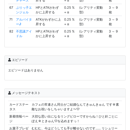
チャーズ
昇する
+ α
型)
枚
67
ぶりっ子エ
HPとATKがわず
0.25 %
(レアリティ変動
3 ～ 9
ンジェル
かに上昇する
+ α
型)
枚
71
アルバイタ
ATKがわずかに上
0.25 %
(レアリティ変動
3 ～ 9
ー♪
昇する
+ α
型)
枚
82
不思議アイ
HPとATKがわず
0.25 %
(レアリティ変動
3 ～ 9
ドル
かに上昇する
+ α
型)
枚
エピソード
エピソードはありません
メッセージテキスト
カードステー
カフェの常連さん同士がご結婚なんてきゅんきゅん です☆素
タス
敵なお祝いをしちゃいますよ〜♡
新着情報ペー
大切な思い出になるリングピローですからね！ひと針ごとに
ジ
ぽえ☆ときゅん♡を込めますっ！
お菓子プレゼ
むむむ、今はどうしても手が離せないのです…… リシュリー