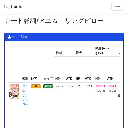
t7s_border
カード詳細/アユム リングピロー
カード詳細
限界(i-n-
初期
最大
g+♪)
スキル
名前
レア
タイプ
HP
ATK
HP
ATK
HP
ATK
リーダ
アユ
2292
1037
7151
3290
12210
5641
ハイエ
G
モデル
ム
ル
(8913)
(4088)
リン
HP回
グピ
ロー