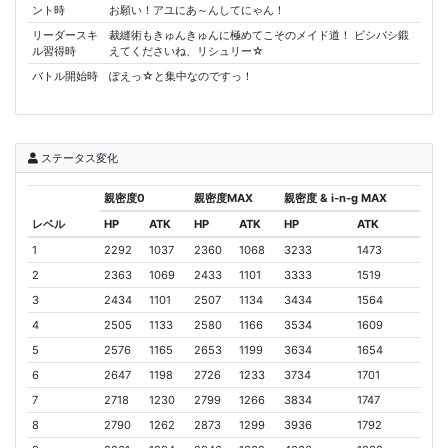
ント時
お願い！アユにあ～んしてにゃん！
リーダースキ
裁縫術もきゅんきゅんに極めてこそのメイド道！ ビシバシ鍛
ル習得時
えてくださいね、リシュリー☆
バトル開始時
ぽえっ☆と集中なのですっ！
ステータス変化
親密度0
親密度MAX
親密度 & i-n-g MAX
レベル
HP
ATK
HP
ATK
HP
ATK
1
2292
1037
2360
1068
3233
1473
2
2363
1069
2433
1101
3333
1519
3
2434
1101
2507
1134
3434
1564
4
2505
1133
2580
1166
3534
1609
5
2576
1165
2653
1199
3634
1654
6
2647
1198
2726
1233
3734
1701
7
2718
1230
2799
1266
3834
1747
8
2790
1262
2873
1299
3936
1792