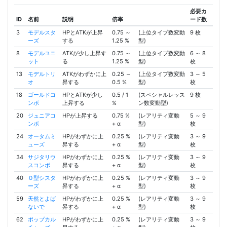
必要カ
ID
名前
説明
倍率
ード数
3
モデルスタ
HPとATKが上昇
0.75 ～
(上位タイプ数変動
9 枚
ーズ
する
1.25 %
型)
8
モデルユニ
ATKが少し上昇す
0.75 ～
(上位タイプ数変動
6 ～ 8
ット
る
1.25 %
型)
枚
13
モデルトリ
ATKがわずかに上
0.25 ～
(上位タイプ数変動
3 ～ 5
オ
昇する
0.5 %
型)
枚
18
ゴールドコ
HPとATKが少し
0.5 / 1
(スペシャルレッス
9 枚
ンボ
上昇する
%
ン数変動型)
20
ジュニアコ
HPが上昇する
0.75 %
(レアリティ変動
5 ～ 9
ンボ
+ α
型)
枚
24
オータムミ
HPがわずかに上
0.25 %
(レアリティ変動
3 ～ 9
ューズ
昇する
+ α
型)
枚
34
サジタリウ
HPがわずかに上
0.25 %
(レアリティ変動
3 ～ 9
スコンボ
昇する
+ α
型)
枚
40
Ｏ型シスタ
HPがわずかに上
0.25 %
(レアリティ変動
3 ～ 9
ーズ
昇する
+ α
型)
枚
59
天然とよば
HPがわずかに上
0.25 %
(レアリティ変動
3 ～ 9
ないで
昇する
+ α
型)
枚
62
ポップカル
HPがわずかに上
0.25 %
(レアリティ変動
3 ～ 9