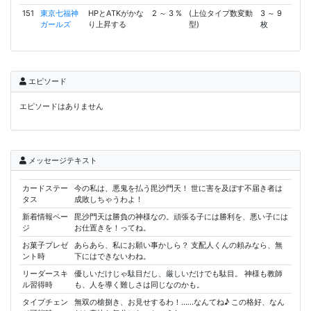
151
東京七福神
HPとATKがかな
2 ～ 3 %
(上位タイプ数変動
3 ～ 9
ガールズ
り上昇する
型)
枚
エピソード
エピソードはありません
メッセージテキスト
カードステー
今の私は、悪鬼を払う毘沙門天！ 世に害を及ぼす不届き者は
タス
成敗しちゃうわよ！
新着情報ペー
毘沙門天は勝負の神様なの。頑張る子には勝利を、悪い子には
ジ
お仕置きを！ってね。
お菓子プレゼ
あらあら、私にお願い事かしら？ 支配人くんの頼みなら、無
ント時
下にはできないわね。
リーダースキ
優しいだけじゃ駄目だし、厳しいだけでも駄目。 神様も教師
ル習得時
も、人を導く難しさは同じなのかも。
タイプチェン
無双の槍捌き、お見せするわ！……なんてね♪ この格好、なん