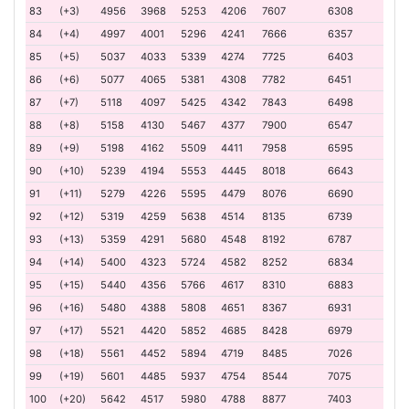
83
(+3)
4956
3968
5253
4206
7607
6308
84
(+4)
4997
4001
5296
4241
7666
6357
85
(+5)
5037
4033
5339
4274
7725
6403
86
(+6)
5077
4065
5381
4308
7782
6451
87
(+7)
5118
4097
5425
4342
7843
6498
88
(+8)
5158
4130
5467
4377
7900
6547
89
(+9)
5198
4162
5509
4411
7958
6595
90
(+10)
5239
4194
5553
4445
8018
6643
91
(+11)
5279
4226
5595
4479
8076
6690
92
(+12)
5319
4259
5638
4514
8135
6739
93
(+13)
5359
4291
5680
4548
8192
6787
94
(+14)
5400
4323
5724
4582
8252
6834
95
(+15)
5440
4356
5766
4617
8310
6883
96
(+16)
5480
4388
5808
4651
8367
6931
97
(+17)
5521
4420
5852
4685
8428
6979
98
(+18)
5561
4452
5894
4719
8485
7026
99
(+19)
5601
4485
5937
4754
8544
7075
100
(+20)
5642
4517
5980
4788
8877
7403