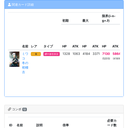
関連カード詳細
限界(i-n-
初期
最大
g+♪)
ス
名前
レア
タイプ
HP
ATK
HP
ATK
HP
ATK
リ
ミワ
1328
1063
4184
3371
7130
5864
ハ
G
ボーカリスト
コ
ッ
(5205)
(4189)
冬の
初稽
古
コンボ
12
必要カ
ID
名前
説明
倍率
ード数