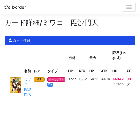
t7s_border
カード詳細/ミワコ 毘沙門天
カード詳細
限界(i-n-
初期
最大
g+♪)
名前
レア
タイプ
HP
ATK
HP
ATK
HP
ATK
ミワ
1727
1382
5426
4404
14942
9982
GS
ボーカリスト
コ
(10907)
(7130)
Da
毘沙
門天