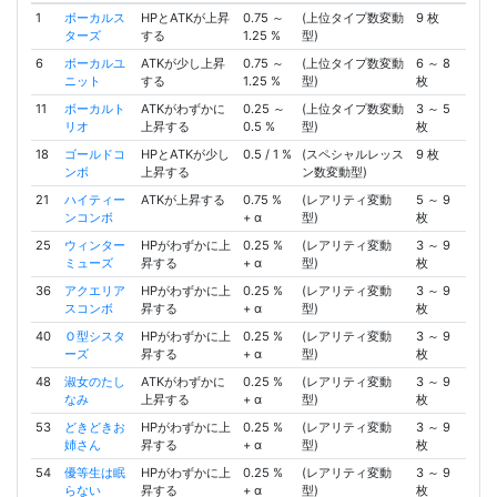
1
ボーカルス
HPとATKが上昇
0.75 ～
(上位タイプ数変動
9 枚
ターズ
する
1.25 %
型)
6
ボーカルユ
ATKが少し上昇
0.75 ～
(上位タイプ数変動
6 ～ 8
ニット
する
1.25 %
型)
枚
11
ボーカルト
ATKがわずかに
0.25 ～
(上位タイプ数変動
3 ～ 5
リオ
上昇する
0.5 %
型)
枚
18
ゴールドコ
HPとATKが少し
0.5 / 1 %
(スペシャルレッス
9 枚
ンボ
上昇する
ン数変動型)
21
ハイティー
ATKが上昇する
0.75 %
(レアリティ変動
5 ～ 9
ンコンボ
+ α
型)
枚
25
ウィンター
HPがわずかに上
0.25 %
(レアリティ変動
3 ～ 9
ミューズ
昇する
+ α
型)
枚
36
アクエリア
HPがわずかに上
0.25 %
(レアリティ変動
3 ～ 9
スコンボ
昇する
+ α
型)
枚
40
Ｏ型シスタ
HPがわずかに上
0.25 %
(レアリティ変動
3 ～ 9
ーズ
昇する
+ α
型)
枚
48
淑女のたし
ATKがわずかに
0.25 %
(レアリティ変動
3 ～ 9
なみ
上昇する
+ α
型)
枚
53
どきどきお
HPがわずかに上
0.25 %
(レアリティ変動
3 ～ 9
姉さん
昇する
+ α
型)
枚
54
優等生は眠
HPがわずかに上
0.25 %
(レアリティ変動
3 ～ 9
らない
昇する
+ α
型)
枚