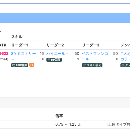
-
スキル
ATK
リーダー1
リーダー2
リーダー3
メン
9622
Sケミストリー
16
ハイエール＋
50
ベストファンコ
50
これ
＋
ール
カラ
(7024)
%
%
%
HP回復
Pl
ATK増加
スキル弱化
ダ
倍率
0.75 ～ 1.25 %
(上位タイプ