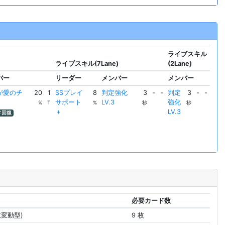
ライブスキル
ライブスキル(7Lane)
(2Lane)
バー
リーダー
メンバー
メンバー
が愛のチ
20
1
SSプレイ
8
判定強化
3
-
-
判定
3
-
-
サポート
LV.3
強化
%
T
%
秒
秒
＋
LV.3
メ回復
必要カード数
数変動型)
9 枚