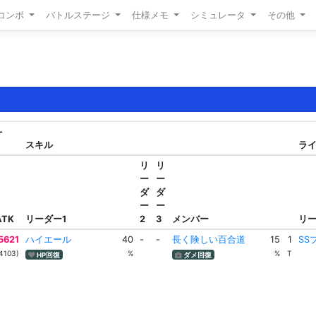
/コンボ
バトルステージ
仕様メモ
シミュレータ
その他
-
スキル
ライ
リ
リ
ー
ー
ダ
ダ
ー
ー
ATK
リーダー1
2
3
メンバー
リ
5621
ハイエール
40
-
-
長く険しい百合道
15
1
SS
4103)
%
%
T
HP回復
ダメ回復