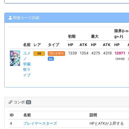
関連カード詳細
限界(i-n
初期
最大
g+♪)
名前
レア
タイプ
HP
ATK
HP
ATK
HP
ユメ
1339
1354
4275
4319
12971
GS
プレイヤー
ノ
(9468)
Da
学園
祭ラ
イブ
コンボ
12
ID
名前
説明
4
プレイヤースターズ
HPとATKが上昇する