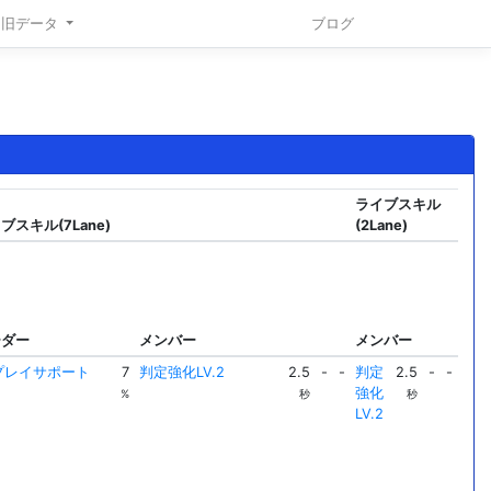
旧データ
ブログ
ライブスキル
ブスキル(7Lane)
(2Lane)
ーダー
メンバー
メンバー
プレイサポート
7
判定強化LV.2
2.5
-
-
判定
2.5
-
-
強化
%
秒
秒
LV.2