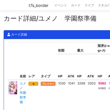
t7s_border
イベント
カード
ライブ
スキル
カード詳細/ユメノ 学園祭準備
カード詳細
限界(i-n
初期
最大
g+♪)
名前
レア
タイプ
HP
ATK
HP
ATK
HP
ユメ
1030
1041
3268
3303
5562
G
プレイヤー
ノ
(4060)
(
学園
祭準
備