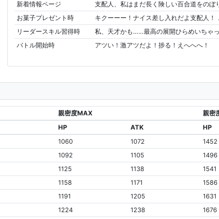
新着情報ページ
支配人、私はまだ長く険しい百合道をのぼ
お菓子プレゼント時
キクーーー！ナイス差し入れだよ支配人！
リーダースキル習得時
私、天才かも……最高の展開ひらめいちゃっ
バトル開始時
アツい！激アツだよ！捗る！えへへへ！
親密度MAX
親密度 
HP
ATK
HP
1060
1072
1452
3
1092
1105
1496
1125
1138
1541
1158
1171
1586
1191
1205
1631
2
1224
1238
1676