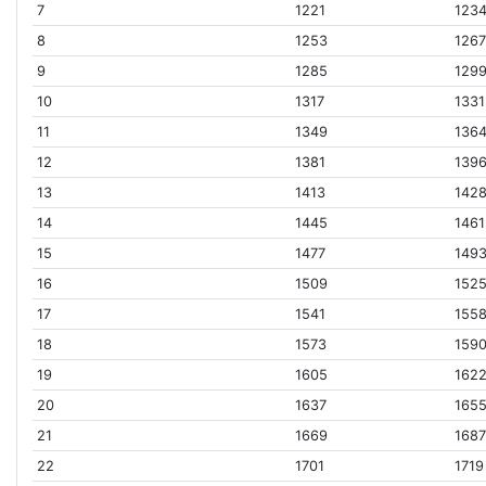
7
1221
123
8
1253
126
9
1285
129
10
1317
1331
11
1349
136
12
1381
139
13
1413
142
14
1445
1461
15
1477
149
16
1509
152
17
1541
155
18
1573
159
19
1605
162
20
1637
165
21
1669
168
22
1701
1719